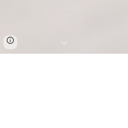
Sie stehen vor einem Konflikt und suchen
Orientierung?
Willkommen beim
KONFLIKTHELD
-
Orientierung in Konflikten und komplexen
Situationen.
Wir unterstützen Menschen,
Organisationen und Initiativen dabei,